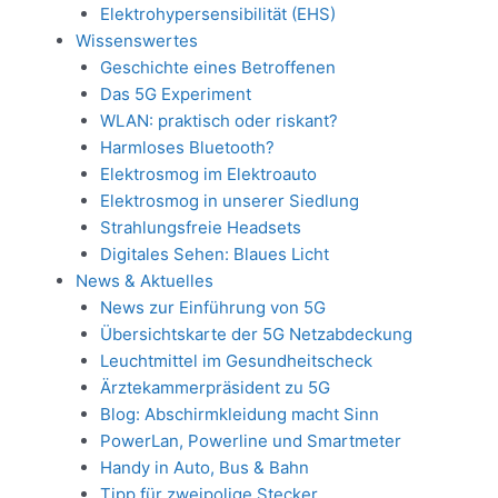
Elektrohypersensibilität (EHS)
Wissenswertes
Geschichte eines Betroffenen
Das 5G Experiment
WLAN: praktisch oder riskant?
Harmloses Bluetooth?
Elektrosmog im Elektroauto
Elektrosmog in unserer Siedlung
Strahlungsfreie Headsets
Digitales Sehen: Blaues Licht
News & Aktuelles
News zur Einführung von 5G
Übersichtskarte der 5G Netzabdeckung
Leuchtmittel im Gesundheitscheck
Ärztekammerpräsident zu 5G
Blog: Abschirmkleidung macht Sinn
PowerLan, Powerline und Smartmeter
Handy in Auto, Bus & Bahn
Tipp für zweipolige Stecker