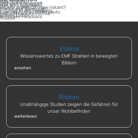
Was ist EMF?
Gesundheitsrisiken
Wie sich schützen?
Das 5G Experiment
WLAN: praktisch oder riskant?
Harmloses Bluetooth?
E-Smog in der Siedlung
Elektrosmog im Elektroauto
Betroffenengeschichte
Blaues Licht
Air-tubes Headsets
Videos
Videos
Wissenswertes zu EMF Strahlen in bewegten
Bildern
ansehen
Risiken
Unabhängige Studien zeigen die Gefahren für
unser Wohlbefinden
weiterlesen