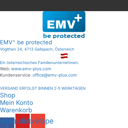
+
EMV
be protected
Vöglthen 24, 4713 Gallspach, Österreich
Ein österreichisches Familienunternehmen.
Web:
www.emv-plus.com
Kundenservice:
office@emv-plus.com
VERSAND ERFOLGT BINNEN 2-5 WERKTAGEN
Shop
Mein Konto
Warenkorb
cebook-
Youtube
Envelope
f