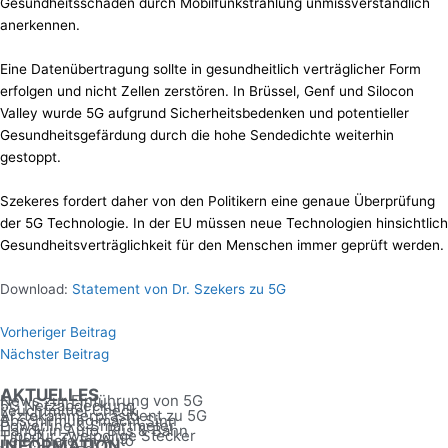
Gesundheitsschäden durch Mobilfunkstrahlung unmissverständlich
anerkennen.
Eine Datenübertragung sollte in gesundheitlich verträglicher Form
erfolgen und nicht Zellen zerstören. In Brüssel, Genf und Silocon
Valley wurde 5G aufgrund Sicherheitsbedenken und potentieller
Gesundheitsgefärdung durch die hohe Sendedichte weiterhin
gestoppt.
Szekeres fordert daher von den Politikern eine genaue Überprüfung
der 5G Technologie. In der EU müssen neue Technologien hinsichtlich
Gesundheitsverträglichkeit für den Menschen immer geprüft werden.
Download:
Statement von Dr. Szekers zu 5G
Vorheriger Beitrag
Nächster Beitrag
AKTUELLES
News zur Einführung von 5G
5G Netzabdeckung
Leuchtmittel Check
Ärztekammerpräsident zu 5G
Abschirmung macht Sinn
Powerline & Smartmeter
Handy in Auto, Bus & Bahn
Tipp für zweipolige Stecker
Telefonate im Auto
INFORMATION