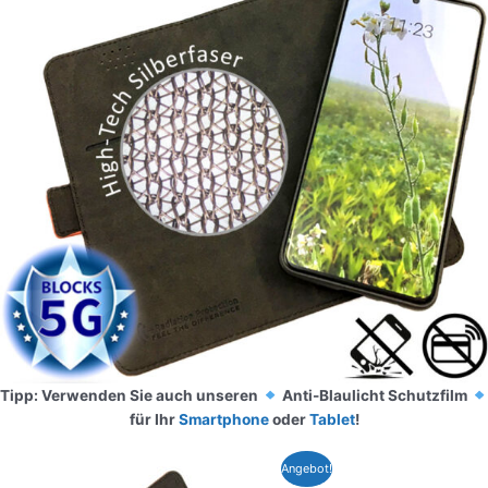
Tipp: Verwenden Sie auch unseren
Anti-Blaulicht Schutzfilm
für Ihr
Smartphone
oder
Tablet
!
Ursprünglicher
Aktueller
Dieses
Angebot!
Preis
Preis