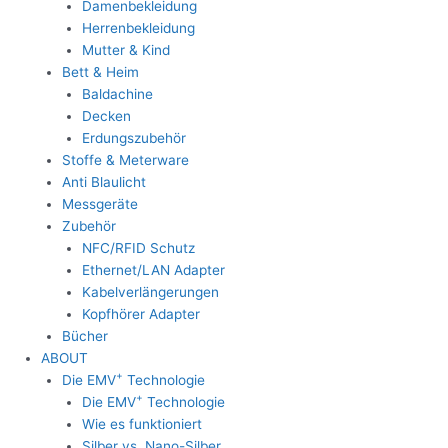
Damenbekleidung
Herrenbekleidung
Mutter & Kind
Bett & Heim
Baldachine
Decken
Erdungszubehör
Stoffe & Meterware
Anti Blaulicht
Messgeräte
Zubehör
NFC/RFID Schutz
Ethernet/LAN Adapter
Kabelverlängerungen
Kopfhörer Adapter
Bücher
ABOUT
+
Die EMV
Technologie
+
Die EMV
Technologie
Wie es funktioniert
Silber vs. Nano-Silber