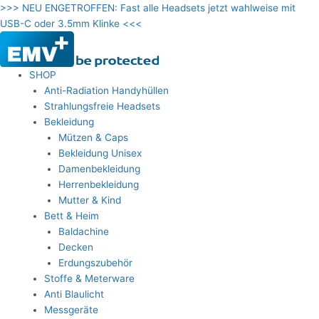
Zum
>>> NEU ENGETROFFEN: Fast alle Headsets jetzt wahlweise mit
Inhalt
USB-C oder 3.5mm Klinke <<<
springen
SHOP
Anti-Radiation Handyhüllen
Strahlungsfreie Headsets
Bekleidung
Mützen & Caps
Bekleidung Unisex
Damenbekleidung
Herrenbekleidung
Mutter & Kind
Bett & Heim
Baldachine
Decken
Erdungszubehör
Stoffe & Meterware
Anti Blaulicht
Messgeräte