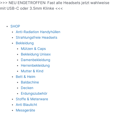
>>> NEU ENGETROFFEN: Fast alle Headsets jetzt wahlweise
Zum
mit USB-C oder 3.5mm Klinke <<<
Inhalt
springen
SHOP
Anti-Radiation Handyhüllen
Strahlungsfreie Headsets
Bekleidung
Mützen & Caps
Bekleidung Unisex
Damenbekleidung
Herrenbekleidung
Mutter & Kind
Bett & Heim
Baldachine
Decken
Erdungszubehör
Stoffe & Meterware
Anti Blaulicht
Messgeräte