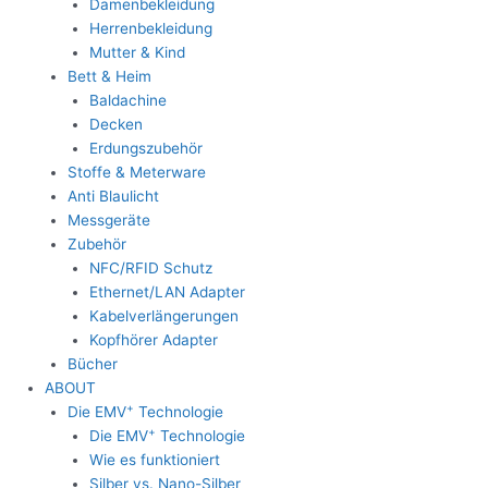
Damenbekleidung
Herrenbekleidung
Mutter & Kind
Bett & Heim
Baldachine
Decken
Erdungszubehör
Stoffe & Meterware
Anti Blaulicht
Messgeräte
Zubehör
NFC/RFID Schutz
Ethernet/LAN Adapter
Kabelverlängerungen
Kopfhörer Adapter
Bücher
ABOUT
+
Die EMV
Technologie
+
Die EMV
Technologie
Wie es funktioniert
Silber vs. Nano-Silber