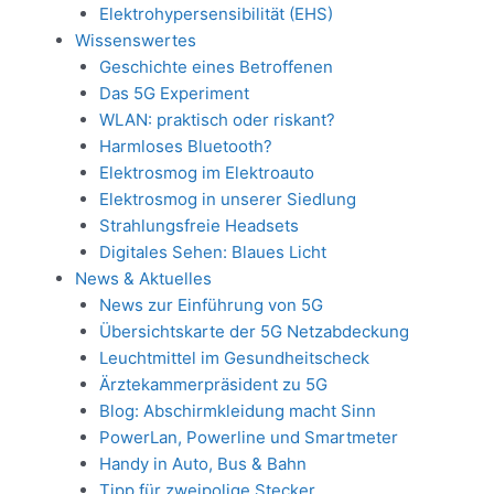
Elektrohypersensibilität (EHS)
Wissenswertes
Geschichte eines Betroffenen
Das 5G Experiment
WLAN: praktisch oder riskant?
Harmloses Bluetooth?
Elektrosmog im Elektroauto
Elektrosmog in unserer Siedlung
Strahlungsfreie Headsets
Digitales Sehen: Blaues Licht
News & Aktuelles
News zur Einführung von 5G
Übersichtskarte der 5G Netzabdeckung
Leuchtmittel im Gesundheitscheck
Ärztekammerpräsident zu 5G
Blog: Abschirmkleidung macht Sinn
PowerLan, Powerline und Smartmeter
Handy in Auto, Bus & Bahn
Tipp für zweipolige Stecker