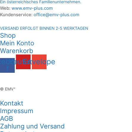
Ein österreichisches Familienunternehmen.
Web:
www.emv-plus.com
Kundenservice:
office@emv-plus.com
VERSAND ERFOLGT BINNEN 2-5 WERKTAGEN
Shop
Mein Konto
Warenkorb
cebook-
Youtube
Envelope
f
+
© EMV
Kontakt
Impressum
AGB
Zahlung und Versand