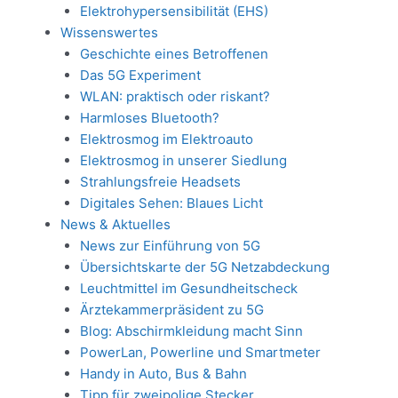
Elektrohypersensibilität (EHS)
Wissenswertes
Geschichte eines Betroffenen
Das 5G Experiment
WLAN: praktisch oder riskant?
Harmloses Bluetooth?
Elektrosmog im Elektroauto
Elektrosmog in unserer Siedlung
Strahlungsfreie Headsets
Digitales Sehen: Blaues Licht
News & Aktuelles
News zur Einführung von 5G
Übersichtskarte der 5G Netzabdeckung
Leuchtmittel im Gesundheitscheck
Ärztekammerpräsident zu 5G
Blog: Abschirmkleidung macht Sinn
PowerLan, Powerline und Smartmeter
Handy in Auto, Bus & Bahn
Tipp für zweipolige Stecker