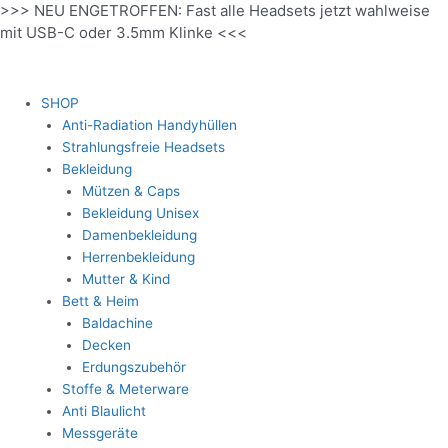
>>> NEU ENGETROFFEN: Fast alle Headsets jetzt wahlweise
Zum
mit USB-C oder 3.5mm Klinke <<<
Inhalt
springen
SHOP
Anti-Radiation Handyhüllen
Strahlungsfreie Headsets
Bekleidung
Mützen & Caps
Bekleidung Unisex
Damenbekleidung
Herrenbekleidung
Mutter & Kind
Bett & Heim
Baldachine
Decken
Erdungszubehör
Stoffe & Meterware
Anti Blaulicht
Messgeräte