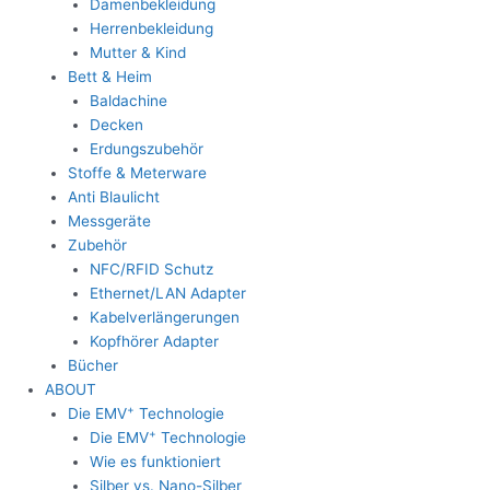
Damenbekleidung
Herrenbekleidung
Mutter & Kind
Bett & Heim
Baldachine
Decken
Erdungszubehör
Stoffe & Meterware
Anti Blaulicht
Messgeräte
Zubehör
NFC/RFID Schutz
Ethernet/LAN Adapter
Kabelverlängerungen
Kopfhörer Adapter
Bücher
ABOUT
+
Die EMV
Technologie
+
Die EMV
Technologie
Wie es funktioniert
Silber vs. Nano-Silber