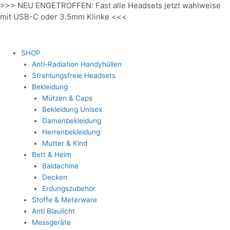
>>> NEU ENGETROFFEN: Fast alle Headsets jetzt wahlweise
Zum
mit USB-C oder 3.5mm Klinke <<<
Inhalt
springen
SHOP
Anti-Radiation Handyhüllen
Strahlungsfreie Headsets
Bekleidung
Mützen & Caps
Bekleidung Unisex
Damenbekleidung
Herrenbekleidung
Mutter & Kind
Bett & Heim
Baldachine
Decken
Erdungszubehör
Stoffe & Meterware
Anti Blaulicht
Messgeräte