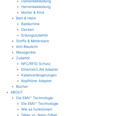
Damenbekleidung
Herrenbekleidung
Mutter & Kind
Bett & Heim
Baldachine
Decken
Erdungszubehör
Stoffe & Meterware
Anti Blaulicht
Messgeräte
Zubehör
NFC/RFID Schutz
Ethernet/LAN Adapter
Kabelverlängerungen
Kopfhörer Adapter
Bücher
ABOUT
+
Die EMV
Technologie
+
Die EMV
Technologie
Wie es funktioniert
Silber vs. Nano-Silber