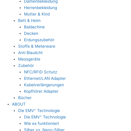
Damenbekleidung
Herrenbekleidung
Mutter & Kind
Bett & Heim
Baldachine
Decken
Erdungszubehör
Stoffe & Meterware
Anti Blaulicht
Messgeräte
Zubehör
NFC/RFID Schutz
Ethernet/LAN Adapter
Kabelverlängerungen
Kopfhörer Adapter
Bücher
ABOUT
+
Die EMV
Technologie
+
Die EMV
Technologie
Wie es funktioniert
Silber vs. Nano-Silber