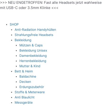
>>> NEU ENGETROFFEN: Fast alle Headsets jetzt wahlweise
Zum
mit USB-C oder 3.5mm Klinke <<<
Inhalt
springen
SHOP
Anti-Radiation Handyhüllen
Strahlungsfreie Headsets
Bekleidung
Mützen & Caps
Bekleidung Unisex
Damenbekleidung
Herrenbekleidung
Mutter & Kind
Bett & Heim
Baldachine
Decken
Erdungszubehör
Stoffe & Meterware
Anti Blaulicht
Messgeräte