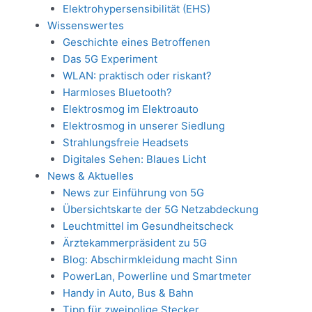
Elektrohypersensibilität (EHS)
Wissenswertes
Geschichte eines Betroffenen
Das 5G Experiment
WLAN: praktisch oder riskant?
Harmloses Bluetooth?
Elektrosmog im Elektroauto
Elektrosmog in unserer Siedlung
Strahlungsfreie Headsets
Digitales Sehen: Blaues Licht
News & Aktuelles
News zur Einführung von 5G
Übersichtskarte der 5G Netzabdeckung
Leuchtmittel im Gesundheitscheck
Ärztekammerpräsident zu 5G
Blog: Abschirmkleidung macht Sinn
PowerLan, Powerline und Smartmeter
Handy in Auto, Bus & Bahn
Tipp für zweipolige Stecker