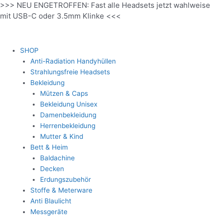
>>> NEU ENGETROFFEN: Fast alle Headsets jetzt wahlweise
Zum
mit USB-C oder 3.5mm Klinke <<<
Inhalt
springen
SHOP
Anti-Radiation Handyhüllen
Strahlungsfreie Headsets
Bekleidung
Mützen & Caps
Bekleidung Unisex
Damenbekleidung
Herrenbekleidung
Mutter & Kind
Bett & Heim
Baldachine
Decken
Erdungszubehör
Stoffe & Meterware
Anti Blaulicht
Messgeräte