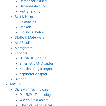
Damenbekleidung
Herrenbekleidung
Mutter & Kind
Bett & Heim
Baldachine
Decken
Erdungszubehör
Stoffe & Meterware
Anti Blaulicht
Messgeräte
Zubehör
NFC/RFID Schutz
Ethernet/LAN Adapter
Kabelverlängerungen
Kopfhörer Adapter
Bücher
ABOUT
+
Die EMV
Technologie
+
Die EMV
Technologie
Wie es funktioniert
Silber vs. Nano-Silber