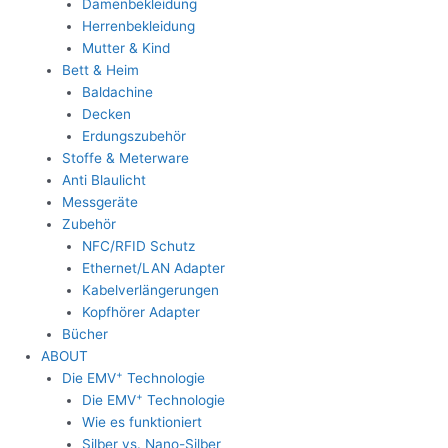
Damenbekleidung
Herrenbekleidung
Mutter & Kind
Bett & Heim
Baldachine
Decken
Erdungszubehör
Stoffe & Meterware
Anti Blaulicht
Messgeräte
Zubehör
NFC/RFID Schutz
Ethernet/LAN Adapter
Kabelverlängerungen
Kopfhörer Adapter
Bücher
ABOUT
+
Die EMV
Technologie
+
Die EMV
Technologie
Wie es funktioniert
Silber vs. Nano-Silber