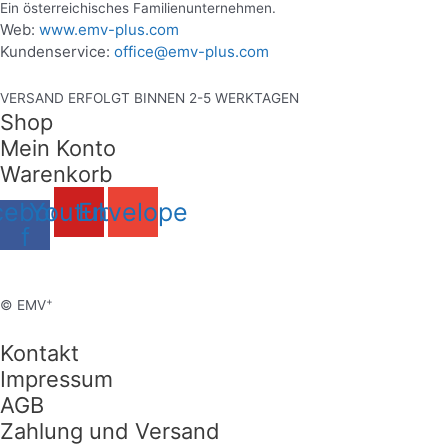
Ein österreichisches Familienunternehmen.
Web:
www.emv-plus.com
Kundenservice:
office@emv-plus.com
VERSAND ERFOLGT BINNEN 2-5 WERKTAGEN
Shop
Mein Konto
Warenkorb
cebook-
Youtube
Envelope
f
+
© EMV
Kontakt
Impressum
AGB
Zahlung und Versand