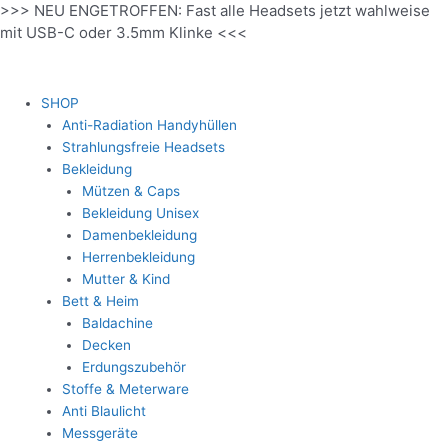
>>> NEU ENGETROFFEN: Fast alle Headsets jetzt wahlweise
Zum
mit USB-C oder 3.5mm Klinke <<<
Inhalt
springen
SHOP
Anti-Radiation Handyhüllen
Strahlungsfreie Headsets
Bekleidung
Mützen & Caps
Bekleidung Unisex
Damenbekleidung
Herrenbekleidung
Mutter & Kind
Bett & Heim
Baldachine
Decken
Erdungszubehör
Stoffe & Meterware
Anti Blaulicht
Messgeräte