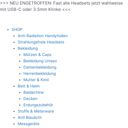
>>> NEU ENGETROFFEN: Fast alle Headsets jetzt wahlweise
Zum
mit USB-C oder 3.5mm Klinke <<<
Inhalt
springen
SHOP
Anti-Radiation Handyhüllen
Strahlungsfreie Headsets
Bekleidung
Mützen & Caps
Bekleidung Unisex
Damenbekleidung
Herrenbekleidung
Mutter & Kind
Bett & Heim
Baldachine
Decken
Erdungszubehör
Stoffe & Meterware
Anti Blaulicht
Messgeräte