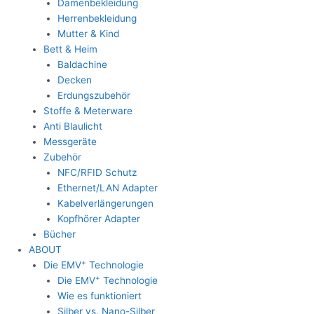
Damenbekleidung
Herrenbekleidung
Mutter & Kind
Bett & Heim
Baldachine
Decken
Erdungszubehör
Stoffe & Meterware
Anti Blaulicht
Messgeräte
Zubehör
NFC/RFID Schutz
Ethernet/LAN Adapter
Kabelverlängerungen
Kopfhörer Adapter
Bücher
ABOUT
+
Die EMV
Technologie
+
Die EMV
Technologie
Wie es funktioniert
Silber vs. Nano-Silber