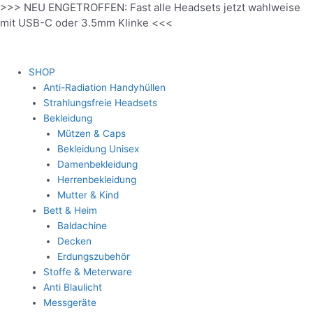
>>> NEU ENGETROFFEN: Fast alle Headsets jetzt wahlweise
Zum
mit USB-C oder 3.5mm Klinke <<<
Inhalt
springen
SHOP
Anti-Radiation Handyhüllen
Strahlungsfreie Headsets
Bekleidung
Mützen & Caps
Bekleidung Unisex
Damenbekleidung
Herrenbekleidung
Mutter & Kind
Bett & Heim
Baldachine
Decken
Erdungszubehör
Stoffe & Meterware
Anti Blaulicht
Messgeräte