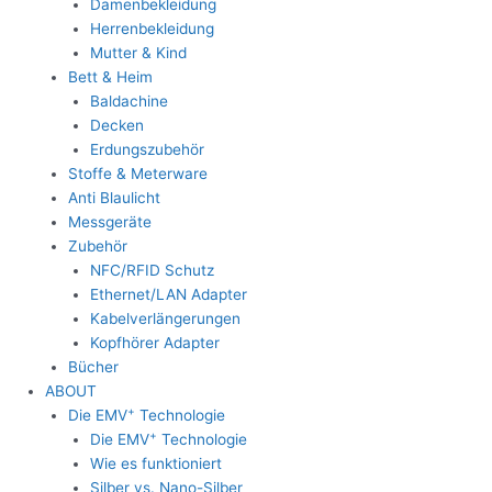
Damenbekleidung
Herrenbekleidung
Mutter & Kind
Bett & Heim
Baldachine
Decken
Erdungszubehör
Stoffe & Meterware
Anti Blaulicht
Messgeräte
Zubehör
NFC/RFID Schutz
Ethernet/LAN Adapter
Kabelverlängerungen
Kopfhörer Adapter
Bücher
ABOUT
+
Die EMV
Technologie
+
Die EMV
Technologie
Wie es funktioniert
Silber vs. Nano-Silber