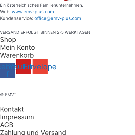
Ein österreichisches Familienunternehmen.
Web:
www.emv-plus.com
Kundenservice:
office@emv-plus.com
VERSAND ERFOLGT BINNEN 2-5 WERKTAGEN
Shop
Mein Konto
Warenkorb
cebook-
Youtube
Envelope
f
+
© EMV
Kontakt
Impressum
AGB
Zahlung und Versand