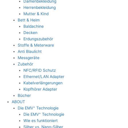
Damenbekleidung
Herrenbekleidung
Mutter & Kind
Bett & Heim
Baldachine
Decken
Erdungszubehör
Stoffe & Meterware
Anti Blaulicht
Messgeräte
Zubehör
NFC/RFID Schutz
Ethernet/LAN Adapter
Kabelverlängerungen
Kopfhörer Adapter
Bücher
ABOUT
+
Die EMV
Technologie
+
Die EMV
Technologie
Wie es funktioniert
Silber vs. Nano-Silber