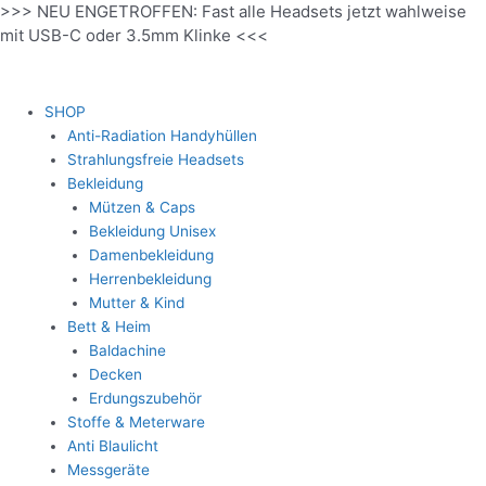
>>> NEU ENGETROFFEN: Fast alle Headsets jetzt wahlweise
Zum
mit USB-C oder 3.5mm Klinke <<<
Inhalt
springen
SHOP
Anti-Radiation Handyhüllen
Strahlungsfreie Headsets
Bekleidung
Mützen & Caps
Bekleidung Unisex
Damenbekleidung
Herrenbekleidung
Mutter & Kind
Bett & Heim
Baldachine
Decken
Erdungszubehör
Stoffe & Meterware
Anti Blaulicht
Messgeräte