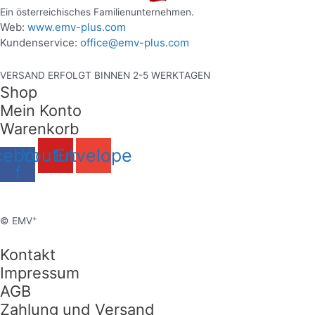
Ein österreichisches Familienunternehmen.
Web:
www.emv-plus.com
Kundenservice:
office@emv-plus.com
VERSAND ERFOLGT BINNEN 2-5 WERKTAGEN
Shop
Mein Konto
Warenkorb
cebook-
Youtube
Envelope
f
+
© EMV
Kontakt
Impressum
AGB
Zahlung und Versand