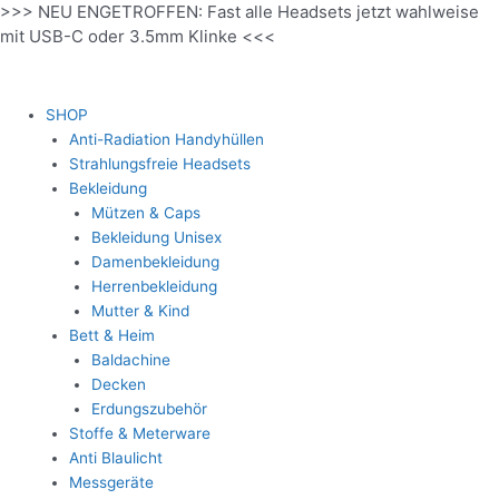
>>> NEU ENGETROFFEN: Fast alle Headsets jetzt wahlweise
Zum
mit USB-C oder 3.5mm Klinke <<<
Inhalt
springen
SHOP
Anti-Radiation Handyhüllen
Strahlungsfreie Headsets
Bekleidung
Mützen & Caps
Bekleidung Unisex
Damenbekleidung
Herrenbekleidung
Mutter & Kind
Bett & Heim
Baldachine
Decken
Erdungszubehör
Stoffe & Meterware
Anti Blaulicht
Messgeräte