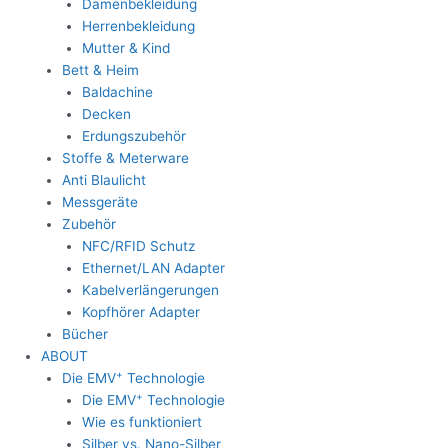
Damenbekleidung
Herrenbekleidung
Mutter & Kind
Bett & Heim
Baldachine
Decken
Erdungszubehör
Stoffe & Meterware
Anti Blaulicht
Messgeräte
Zubehör
NFC/RFID Schutz
Ethernet/LAN Adapter
Kabelverlängerungen
Kopfhörer Adapter
Bücher
ABOUT
+
Die EMV
Technologie
+
Die EMV
Technologie
Wie es funktioniert
Silber vs. Nano-Silber