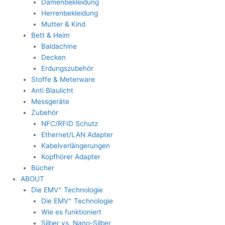
Damenbekleidung
Herrenbekleidung
Mutter & Kind
Bett & Heim
Baldachine
Decken
Erdungszubehör
Stoffe & Meterware
Anti Blaulicht
Messgeräte
Zubehör
NFC/RFID Schutz
Ethernet/LAN Adapter
Kabelverlängerungen
Kopfhörer Adapter
Bücher
ABOUT
+
Die EMV
Technologie
+
Die EMV
Technologie
Wie es funktioniert
Silber vs. Nano-Silber