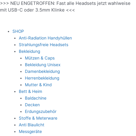
>>> NEU ENGETROFFEN: Fast alle Headsets jetzt wahlweise
Zum
mit USB-C oder 3.5mm Klinke <<<
Inhalt
springen
SHOP
Anti-Radiation Handyhüllen
Strahlungsfreie Headsets
Bekleidung
Mützen & Caps
Bekleidung Unisex
Damenbekleidung
Herrenbekleidung
Mutter & Kind
Bett & Heim
Baldachine
Decken
Erdungszubehör
Stoffe & Meterware
Anti Blaulicht
Messgeräte