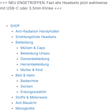
>>> NEU ENGETROFFEN: Fast alle Headsets jetzt wahlweise
Zum
mit USB-C oder 3.5mm Klinke <<<
Inhalt
springen
SHOP
Anti-Radiation Handyhüllen
Strahlungsfreie Headsets
Bekleidung
Mützen & Caps
Bekleidung Unisex
Damenbekleidung
Herrenbekleidung
Mutter & Kind
Bett & Heim
Baldachine
Decken
Erdungszubehör
Stoffe & Meterware
Anti Blaulicht
Messgeräte