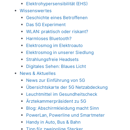
Elektrohypersensibilität (EHS)
Wissenswertes
Geschichte eines Betroffenen
Das 5G Experiment
WLAN: praktisch oder riskant?
Harmloses Bluetooth?
Elektrosmog im Elektroauto
Elektrosmog in unserer Siedlung
Strahlungsfreie Headsets
Digitales Sehen: Blaues Licht
News & Aktuelles
News zur Einführung von 5G
Übersichtskarte der 5G Netzabdeckung
Leuchtmittel im Gesundheitscheck
Ärztekammerpräsident zu 5G
Blog: Abschirmkleidung macht Sinn
PowerLan, Powerline und Smartmeter
Handy in Auto, Bus & Bahn
Tipp für zweipolige Stecker