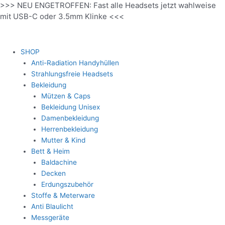
>>> NEU ENGETROFFEN: Fast alle Headsets jetzt wahlweise
Zum
mit USB-C oder 3.5mm Klinke <<<
Inhalt
springen
SHOP
Anti-Radiation Handyhüllen
Strahlungsfreie Headsets
Bekleidung
Mützen & Caps
Bekleidung Unisex
Damenbekleidung
Herrenbekleidung
Mutter & Kind
Bett & Heim
Baldachine
Decken
Erdungszubehör
Stoffe & Meterware
Anti Blaulicht
Messgeräte