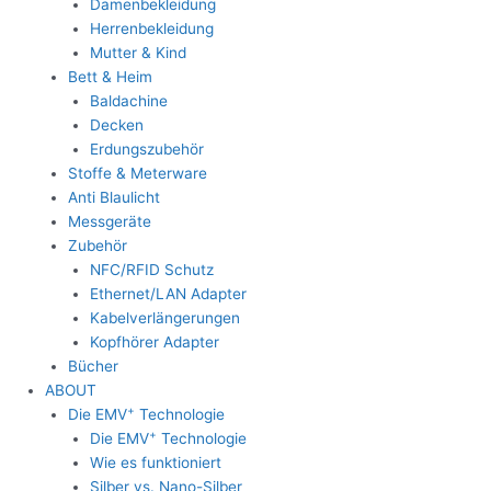
Damenbekleidung
Herrenbekleidung
Mutter & Kind
Bett & Heim
Baldachine
Decken
Erdungszubehör
Stoffe & Meterware
Anti Blaulicht
Messgeräte
Zubehör
NFC/RFID Schutz
Ethernet/LAN Adapter
Kabelverlängerungen
Kopfhörer Adapter
Bücher
ABOUT
+
Die EMV
Technologie
+
Die EMV
Technologie
Wie es funktioniert
Silber vs. Nano-Silber