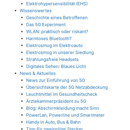
Elektrohypersensibilität (EHS)
Wissenswertes
Geschichte eines Betroffenen
Das 5G Experiment
WLAN: praktisch oder riskant?
Harmloses Bluetooth?
Elektrosmog im Elektroauto
Elektrosmog in unserer Siedlung
Strahlungsfreie Headsets
Digitales Sehen: Blaues Licht
News & Aktuelles
News zur Einführung von 5G
Übersichtskarte der 5G Netzabdeckung
Leuchtmittel im Gesundheitscheck
Ärztekammerpräsident zu 5G
Blog: Abschirmkleidung macht Sinn
PowerLan, Powerline und Smartmeter
Handy in Auto, Bus & Bahn
Tipp für zweipolige Stecker