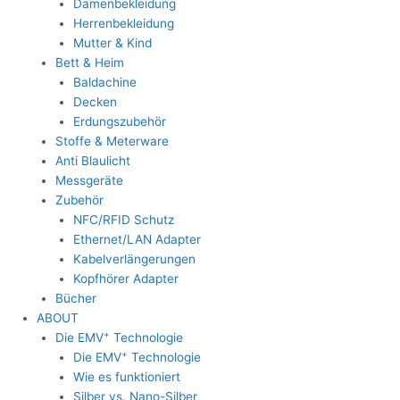
Damenbekleidung
Herrenbekleidung
Mutter & Kind
Bett & Heim
Baldachine
Decken
Erdungszubehör
Stoffe & Meterware
Anti Blaulicht
Messgeräte
Zubehör
NFC/RFID Schutz
Ethernet/LAN Adapter
Kabelverlängerungen
Kopfhörer Adapter
Bücher
ABOUT
+
Die EMV
Technologie
+
Die EMV
Technologie
Wie es funktioniert
Silber vs. Nano-Silber