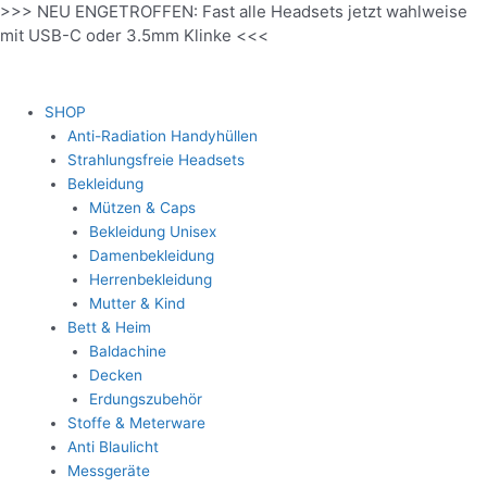
>>> NEU ENGETROFFEN: Fast alle Headsets jetzt wahlweise
Zum
mit USB-C oder 3.5mm Klinke <<<
Inhalt
springen
SHOP
Anti-Radiation Handyhüllen
Strahlungsfreie Headsets
Bekleidung
Mützen & Caps
Bekleidung Unisex
Damenbekleidung
Herrenbekleidung
Mutter & Kind
Bett & Heim
Baldachine
Decken
Erdungszubehör
Stoffe & Meterware
Anti Blaulicht
Messgeräte