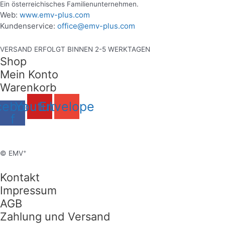
Ein österreichisches Familienunternehmen.
Web:
www.emv-plus.com
Kundenservice:
office@emv-plus.com
VERSAND ERFOLGT BINNEN 2-5 WERKTAGEN
Shop
Mein Konto
Warenkorb
cebook-
Youtube
Envelope
f
+
© EMV
Kontakt
Impressum
AGB
Zahlung und Versand