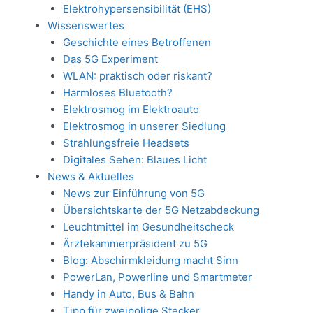
Elektrohypersensibilität (EHS)
Wissenswertes
Geschichte eines Betroffenen
Das 5G Experiment
WLAN: praktisch oder riskant?
Harmloses Bluetooth?
Elektrosmog im Elektroauto
Elektrosmog in unserer Siedlung
Strahlungsfreie Headsets
Digitales Sehen: Blaues Licht
News & Aktuelles
News zur Einführung von 5G
Übersichtskarte der 5G Netzabdeckung
Leuchtmittel im Gesundheitscheck
Ärztekammerpräsident zu 5G
Blog: Abschirmkleidung macht Sinn
PowerLan, Powerline und Smartmeter
Handy in Auto, Bus & Bahn
Tipp für zweipolige Stecker