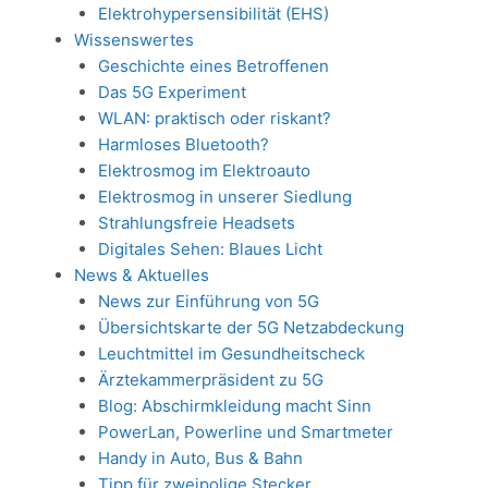
Elektrohypersensibilität (EHS)
Wissenswertes
Geschichte eines Betroffenen
Das 5G Experiment
WLAN: praktisch oder riskant?
Harmloses Bluetooth?
Elektrosmog im Elektroauto
Elektrosmog in unserer Siedlung
Strahlungsfreie Headsets
Digitales Sehen: Blaues Licht
News & Aktuelles
News zur Einführung von 5G
Übersichtskarte der 5G Netzabdeckung
Leuchtmittel im Gesundheitscheck
Ärztekammerpräsident zu 5G
Blog: Abschirmkleidung macht Sinn
PowerLan, Powerline und Smartmeter
Handy in Auto, Bus & Bahn
Tipp für zweipolige Stecker