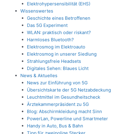
Elektrohypersensibilität (EHS)
Wissenswertes
Geschichte eines Betroffenen
Das 5G Experiment
WLAN: praktisch oder riskant?
Harmloses Bluetooth?
Elektrosmog im Elektroauto
Elektrosmog in unserer Siedlung
Strahlungsfreie Headsets
Digitales Sehen: Blaues Licht
News & Aktuelles
News zur Einführung von 5G
Übersichtskarte der 5G Netzabdeckung
Leuchtmittel im Gesundheitscheck
Ärztekammerpräsident zu 5G
Blog: Abschirmkleidung macht Sinn
PowerLan, Powerline und Smartmeter
Handy in Auto, Bus & Bahn
Tipp für zweipolige Stecker