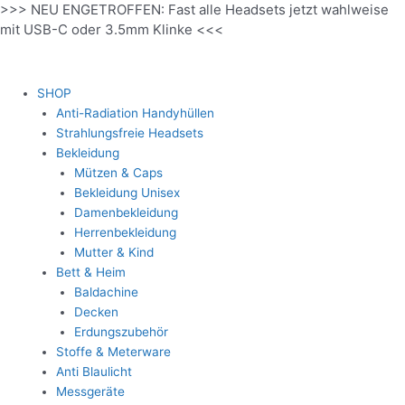
>>> NEU ENGETROFFEN: Fast alle Headsets jetzt wahlweise
Zum
mit USB-C oder 3.5mm Klinke <<<
Inhalt
springen
SHOP
Anti-Radiation Handyhüllen
Strahlungsfreie Headsets
Bekleidung
Mützen & Caps
Bekleidung Unisex
Damenbekleidung
Herrenbekleidung
Mutter & Kind
Bett & Heim
Baldachine
Decken
Erdungszubehör
Stoffe & Meterware
Anti Blaulicht
Messgeräte