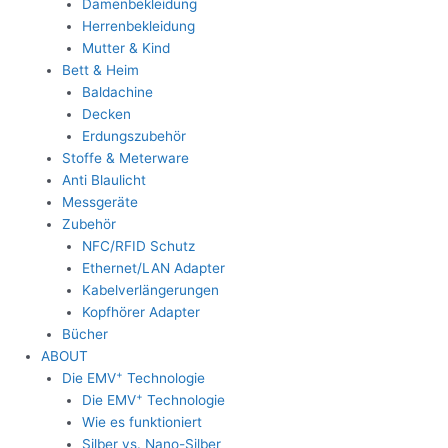
Damenbekleidung
Herrenbekleidung
Mutter & Kind
Bett & Heim
Baldachine
Decken
Erdungszubehör
Stoffe & Meterware
Anti Blaulicht
Messgeräte
Zubehör
NFC/RFID Schutz
Ethernet/LAN Adapter
Kabelverlängerungen
Kopfhörer Adapter
Bücher
ABOUT
+
Die EMV
Technologie
+
Die EMV
Technologie
Wie es funktioniert
Silber vs. Nano-Silber