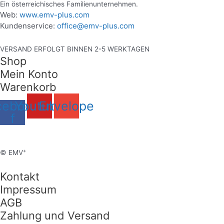
Ein österreichisches Familienunternehmen.
Web:
www.emv-plus.com
Kundenservice:
office@emv-plus.com
VERSAND ERFOLGT BINNEN 2-5 WERKTAGEN
Shop
Mein Konto
Warenkorb
cebook-
Youtube
Envelope
f
+
© EMV
Kontakt
Impressum
AGB
Zahlung und Versand