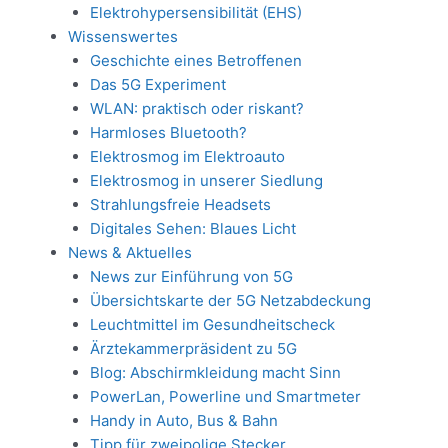
Elektrohypersensibilität (EHS)
Wissenswertes
Geschichte eines Betroffenen
Das 5G Experiment
WLAN: praktisch oder riskant?
Harmloses Bluetooth?
Elektrosmog im Elektroauto
Elektrosmog in unserer Siedlung
Strahlungsfreie Headsets
Digitales Sehen: Blaues Licht
News & Aktuelles
News zur Einführung von 5G
Übersichtskarte der 5G Netzabdeckung
Leuchtmittel im Gesundheitscheck
Ärztekammerpräsident zu 5G
Blog: Abschirmkleidung macht Sinn
PowerLan, Powerline und Smartmeter
Handy in Auto, Bus & Bahn
Tipp für zweipolige Stecker