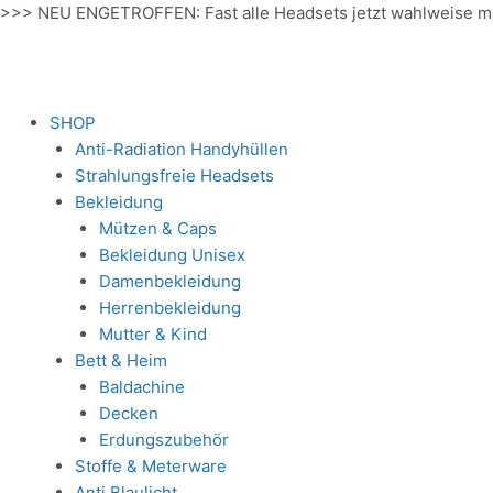
Zum
>>> NEU ENGETROFFEN: Fast alle Headsets jetzt wahlweise m
Inhalt
springen
SHOP
Anti-Radiation Handyhüllen
Strahlungsfreie Headsets
Bekleidung
Mützen & Caps
Bekleidung Unisex
Damenbekleidung
Herrenbekleidung
Mutter & Kind
Bett & Heim
Baldachine
Decken
Erdungszubehör
Stoffe & Meterware
Anti Blaulicht