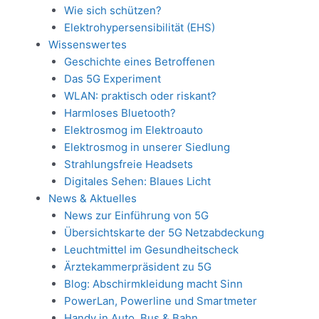
Wie sich schützen?
Elektrohypersensibilität (EHS)
Wissenswertes
Geschichte eines Betroffenen
Das 5G Experiment
WLAN: praktisch oder riskant?
Harmloses Bluetooth?
Elektrosmog im Elektroauto
Elektrosmog in unserer Siedlung
Strahlungsfreie Headsets
Digitales Sehen: Blaues Licht
News & Aktuelles
News zur Einführung von 5G
Übersichtskarte der 5G Netzabdeckung
Leuchtmittel im Gesundheitscheck
Ärztekammerpräsident zu 5G
Blog: Abschirmkleidung macht Sinn
PowerLan, Powerline und Smartmeter
Handy in Auto, Bus & Bahn