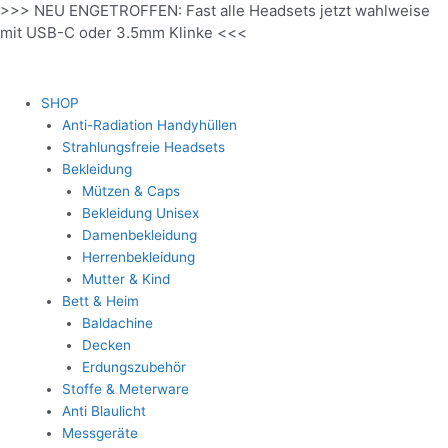
>>> NEU ENGETROFFEN: Fast alle Headsets jetzt wahlweise
Zum
mit USB-C oder 3.5mm Klinke <<<
Inhalt
springen
SHOP
Anti-Radiation Handyhüllen
Strahlungsfreie Headsets
Bekleidung
Mützen & Caps
Bekleidung Unisex
Damenbekleidung
Herrenbekleidung
Mutter & Kind
Bett & Heim
Baldachine
Decken
Erdungszubehör
Stoffe & Meterware
Anti Blaulicht
Messgeräte