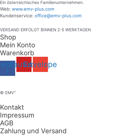
Ein österreichisches Familienunternehmen.
Web:
www.emv-plus.com
Kundenservice:
office@emv-plus.com
VERSAND ERFOLGT BINNEN 2-5 WERKTAGEN
Shop
Mein Konto
Warenkorb
cebook-
Youtube
Envelope
f
+
© EMV
Kontakt
Impressum
AGB
Zahlung und Versand