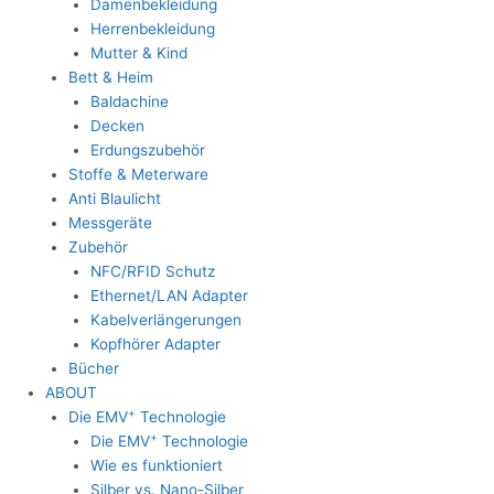
Damenbekleidung
Herrenbekleidung
Mutter & Kind
Bett & Heim
Baldachine
Decken
Erdungszubehör
Stoffe & Meterware
Anti Blaulicht
Messgeräte
Zubehör
NFC/RFID Schutz
Ethernet/LAN Adapter
Kabelverlängerungen
Kopfhörer Adapter
Bücher
ABOUT
+
Die EMV
Technologie
+
Die EMV
Technologie
Wie es funktioniert
Silber vs. Nano-Silber