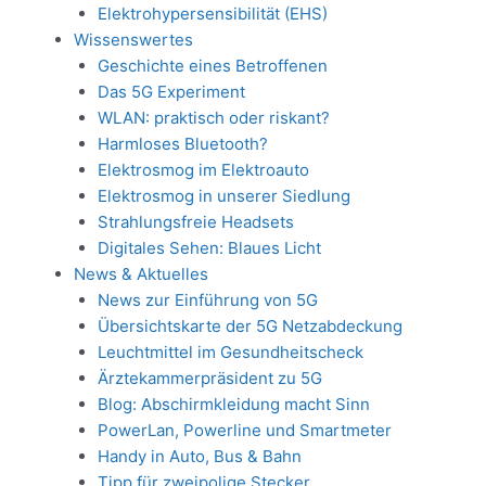
Elektrohypersensibilität (EHS)
Wissenswertes
Geschichte eines Betroffenen
Das 5G Experiment
WLAN: praktisch oder riskant?
Harmloses Bluetooth?
Elektrosmog im Elektroauto
Elektrosmog in unserer Siedlung
Strahlungsfreie Headsets
Digitales Sehen: Blaues Licht
News & Aktuelles
News zur Einführung von 5G
Übersichtskarte der 5G Netzabdeckung
Leuchtmittel im Gesundheitscheck
Ärztekammerpräsident zu 5G
Blog: Abschirmkleidung macht Sinn
PowerLan, Powerline und Smartmeter
Handy in Auto, Bus & Bahn
Tipp für zweipolige Stecker