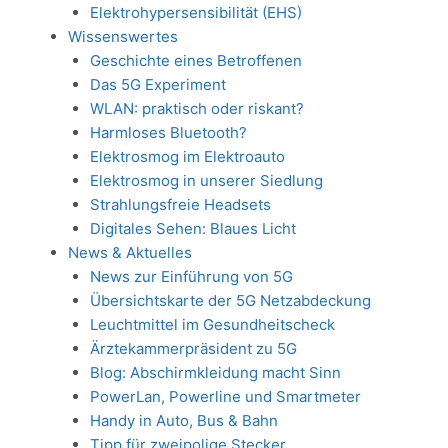
Elektrohypersensibilität (EHS)
Wissenswertes
Geschichte eines Betroffenen
Das 5G Experiment
WLAN: praktisch oder riskant?
Harmloses Bluetooth?
Elektrosmog im Elektroauto
Elektrosmog in unserer Siedlung
Strahlungsfreie Headsets
Digitales Sehen: Blaues Licht
News & Aktuelles
News zur Einführung von 5G
Übersichtskarte der 5G Netzabdeckung
Leuchtmittel im Gesundheitscheck
Ärztekammerpräsident zu 5G
Blog: Abschirmkleidung macht Sinn
PowerLan, Powerline und Smartmeter
Handy in Auto, Bus & Bahn
Tipp für zweipolige Stecker