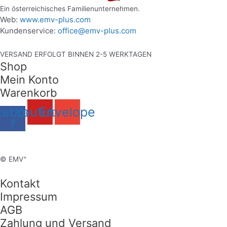
Ein österreichisches Familienunternehmen.
Web:
www.emv-plus.com
Kundenservice:
office@emv-plus.com
VERSAND ERFOLGT BINNEN 2-5 WERKTAGEN
Shop
Mein Konto
Warenkorb
cebook-
Youtube
Envelope
f
+
© EMV
Kontakt
Impressum
AGB
Zahlung und Versand