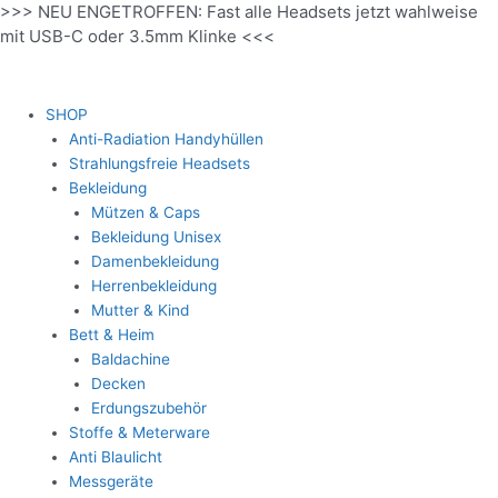
>>> NEU ENGETROFFEN: Fast alle Headsets jetzt wahlweise
Zum
mit USB-C oder 3.5mm Klinke <<<
Inhalt
springen
SHOP
Anti-Radiation Handyhüllen
Strahlungsfreie Headsets
Bekleidung
Mützen & Caps
Bekleidung Unisex
Damenbekleidung
Herrenbekleidung
Mutter & Kind
Bett & Heim
Baldachine
Decken
Erdungszubehör
Stoffe & Meterware
Anti Blaulicht
Messgeräte