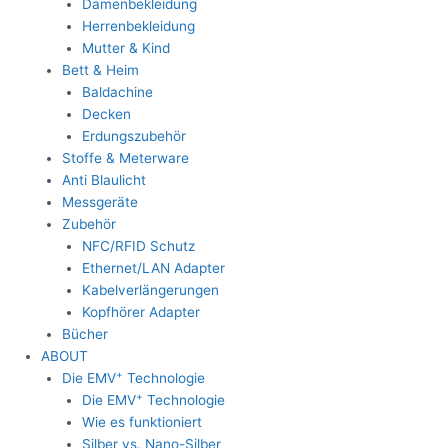
Damenbekleidung
Herrenbekleidung
Mutter & Kind
Bett & Heim
Baldachine
Decken
Erdungszubehör
Stoffe & Meterware
Anti Blaulicht
Messgeräte
Zubehör
NFC/RFID Schutz
Ethernet/LAN Adapter
Kabelverlängerungen
Kopfhörer Adapter
Bücher
ABOUT
+
Die EMV
Technologie
+
Die EMV
Technologie
Wie es funktioniert
Silber vs. Nano-Silber