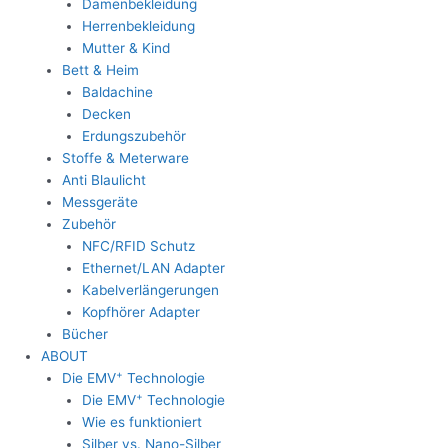
Damenbekleidung
Herrenbekleidung
Mutter & Kind
Bett & Heim
Baldachine
Decken
Erdungszubehör
Stoffe & Meterware
Anti Blaulicht
Messgeräte
Zubehör
NFC/RFID Schutz
Ethernet/LAN Adapter
Kabelverlängerungen
Kopfhörer Adapter
Bücher
ABOUT
+
Die EMV
Technologie
+
Die EMV
Technologie
Wie es funktioniert
Silber vs. Nano-Silber