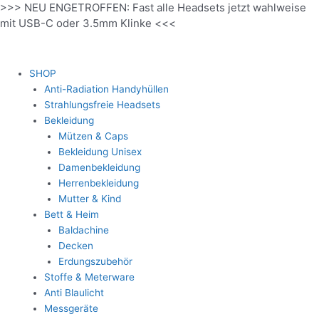
>>> NEU ENGETROFFEN: Fast alle Headsets jetzt wahlweise
Zum
mit USB-C oder 3.5mm Klinke <<<
Inhalt
springen
SHOP
Anti-Radiation Handyhüllen
Strahlungsfreie Headsets
Bekleidung
Mützen & Caps
Bekleidung Unisex
Damenbekleidung
Herrenbekleidung
Mutter & Kind
Bett & Heim
Baldachine
Decken
Erdungszubehör
Stoffe & Meterware
Anti Blaulicht
Messgeräte