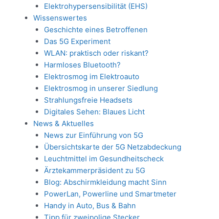
Elektrohypersensibilität (EHS)
Wissenswertes
Geschichte eines Betroffenen
Das 5G Experiment
WLAN: praktisch oder riskant?
Harmloses Bluetooth?
Elektrosmog im Elektroauto
Elektrosmog in unserer Siedlung
Strahlungsfreie Headsets
Digitales Sehen: Blaues Licht
News & Aktuelles
News zur Einführung von 5G
Übersichtskarte der 5G Netzabdeckung
Leuchtmittel im Gesundheitscheck
Ärztekammerpräsident zu 5G
Blog: Abschirmkleidung macht Sinn
PowerLan, Powerline und Smartmeter
Handy in Auto, Bus & Bahn
Tipp für zweipolige Stecker