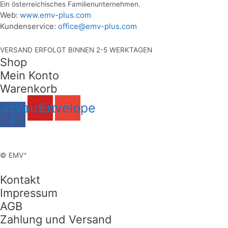
Ein österreichisches Familienunternehmen.
Web:
www.emv-plus.com
Kundenservice:
office@emv-plus.com
VERSAND ERFOLGT BINNEN 2-5 WERKTAGEN
Shop
Mein Konto
Warenkorb
cebook-
Youtube
Envelope
f
+
© EMV
Kontakt
Impressum
AGB
Zahlung und Versand