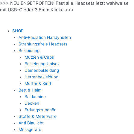
>>> NEU ENGETROFFEN: Fast alle Headsets jetzt wahlweise
Zum
mit USB-C oder 3.5mm Klinke <<<
Inhalt
springen
SHOP
Anti-Radiation Handyhüllen
Strahlungsfreie Headsets
Bekleidung
Mützen & Caps
Bekleidung Unisex
Damenbekleidung
Herrenbekleidung
Mutter & Kind
Bett & Heim
Baldachine
Decken
Erdungszubehör
Stoffe & Meterware
Anti Blaulicht
Messgeräte