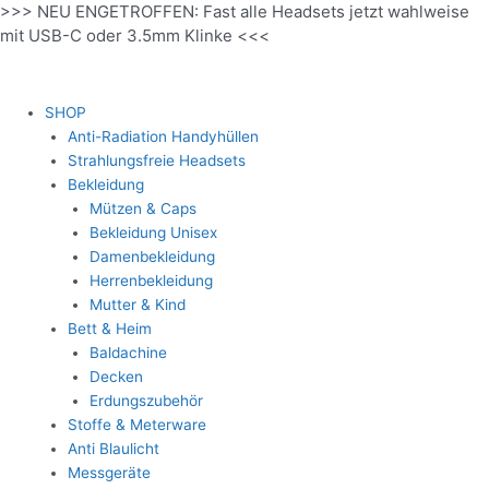
>>> NEU ENGETROFFEN: Fast alle Headsets jetzt wahlweise
Zum
mit USB-C oder 3.5mm Klinke <<<
Inhalt
springen
SHOP
Anti-Radiation Handyhüllen
Strahlungsfreie Headsets
Bekleidung
Mützen & Caps
Bekleidung Unisex
Damenbekleidung
Herrenbekleidung
Mutter & Kind
Bett & Heim
Baldachine
Decken
Erdungszubehör
Stoffe & Meterware
Anti Blaulicht
Messgeräte