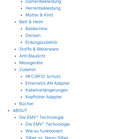
Damenbekleidung
Herrenbekleidung
Mutter & Kind
Bett & Heim
Baldachine
Decken
Erdungszubehör
Stoffe & Meterware
Anti Blaulicht
Messgeräte
Zubehör
NFC/RFID Schutz
Ethernet/LAN Adapter
Kabelverlängerungen
Kopfhörer Adapter
Bücher
ABOUT
+
Die EMV
Technologie
+
Die EMV
Technologie
Wie es funktioniert
Silber vs. Nano-Silber