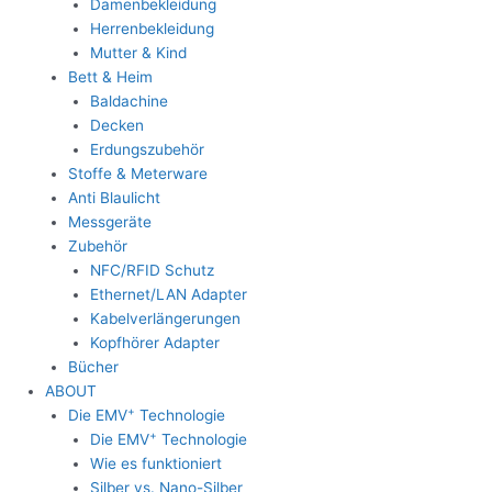
Damenbekleidung
Herrenbekleidung
Mutter & Kind
Bett & Heim
Baldachine
Decken
Erdungszubehör
Stoffe & Meterware
Anti Blaulicht
Messgeräte
Zubehör
NFC/RFID Schutz
Ethernet/LAN Adapter
Kabelverlängerungen
Kopfhörer Adapter
Bücher
ABOUT
+
Die EMV
Technologie
+
Die EMV
Technologie
Wie es funktioniert
Silber vs. Nano-Silber