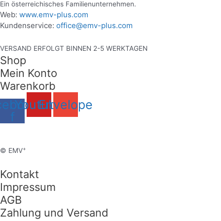
Ein österreichisches Familienunternehmen.
Web:
www.emv-plus.com
Kundenservice:
office@emv-plus.com
VERSAND ERFOLGT BINNEN 2-5 WERKTAGEN
Shop
Mein Konto
Warenkorb
cebook-
Youtube
Envelope
f
+
© EMV
Kontakt
Impressum
AGB
Zahlung und Versand