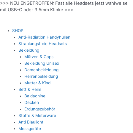
>>> NEU ENGETROFFEN: Fast alle Headsets jetzt wahlweise
Zum
mit USB-C oder 3.5mm Klinke <<<
Inhalt
springen
SHOP
Anti-Radiation Handyhüllen
Strahlungsfreie Headsets
Bekleidung
Mützen & Caps
Bekleidung Unisex
Damenbekleidung
Herrenbekleidung
Mutter & Kind
Bett & Heim
Baldachine
Decken
Erdungszubehör
Stoffe & Meterware
Anti Blaulicht
Messgeräte