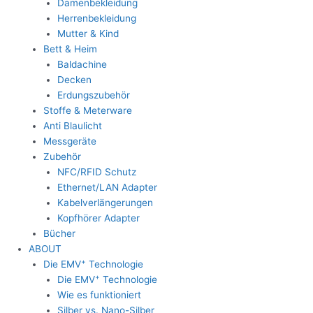
Damenbekleidung
Herrenbekleidung
Mutter & Kind
Bett & Heim
Baldachine
Decken
Erdungszubehör
Stoffe & Meterware
Anti Blaulicht
Messgeräte
Zubehör
NFC/RFID Schutz
Ethernet/LAN Adapter
Kabelverlängerungen
Kopfhörer Adapter
Bücher
ABOUT
+
Die EMV
Technologie
+
Die EMV
Technologie
Wie es funktioniert
Silber vs. Nano-Silber