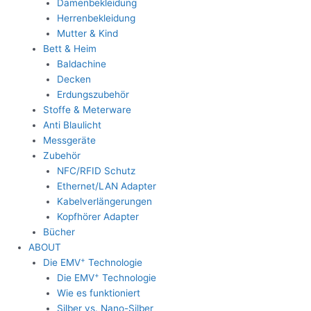
Damenbekleidung
Herrenbekleidung
Mutter & Kind
Bett & Heim
Baldachine
Decken
Erdungszubehör
Stoffe & Meterware
Anti Blaulicht
Messgeräte
Zubehör
NFC/RFID Schutz
Ethernet/LAN Adapter
Kabelverlängerungen
Kopfhörer Adapter
Bücher
ABOUT
+
Die EMV
Technologie
+
Die EMV
Technologie
Wie es funktioniert
Silber vs. Nano-Silber