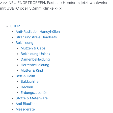
>>> NEU ENGETROFFEN: Fast alle Headsets jetzt wahlweise
Zum
mit USB-C oder 3.5mm Klinke <<<
Inhalt
springen
SHOP
Anti-Radiation Handyhüllen
Strahlungsfreie Headsets
Bekleidung
Mützen & Caps
Bekleidung Unisex
Damenbekleidung
Herrenbekleidung
Mutter & Kind
Bett & Heim
Baldachine
Decken
Erdungszubehör
Stoffe & Meterware
Anti Blaulicht
Messgeräte