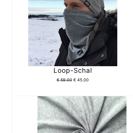
Loop-Schal
€
59.00
€
45.00
Ursprünglicher
Aktueller
Preis
Preis
war:
ist:
€ 89.90
€ 79.90.