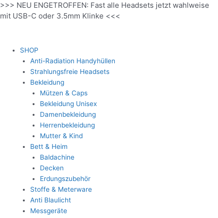
>>> NEU ENGETROFFEN: Fast alle Headsets jetzt wahlweise
Zum
mit USB-C oder 3.5mm Klinke <<<
Inhalt
springen
SHOP
Anti-Radiation Handyhüllen
Strahlungsfreie Headsets
Bekleidung
Mützen & Caps
Bekleidung Unisex
Damenbekleidung
Herrenbekleidung
Mutter & Kind
Bett & Heim
Baldachine
Decken
Erdungszubehör
Stoffe & Meterware
Anti Blaulicht
Messgeräte