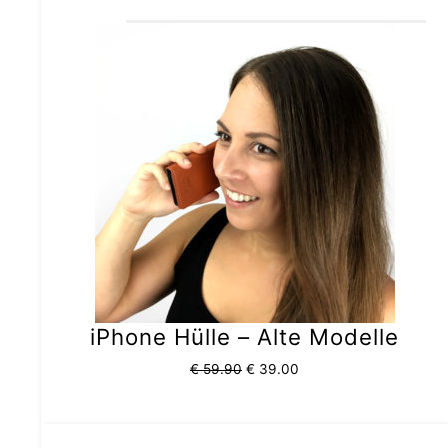
werden
iPhone Hülle – Alte Modelle
€
59.90
€
39.00
Dieses
Ursprünglicher
Aktueller