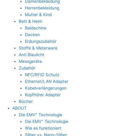
Damenbekleidung
Herrenbekleidung
Mutter & Kind
Bett & Heim
Baldachine
Decken
Erdungszubehör
Stoffe & Meterware
Anti Blaulicht
Messgeräte
Zubehör
NFC/RFID Schutz
Ethernet/LAN Adapter
Kabelverlängerungen
Kopfhörer Adapter
Bücher
ABOUT
+
Die EMV
Technologie
+
Die EMV
Technologie
Wie es funktioniert
Silber vs. Nano-Silber