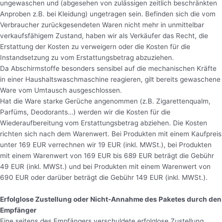
ungewaschen und (abgesehen von zulässigen zeitlich beschränkten
Anproben z.B. bei Kleidung) ungetragen sein. Befinden sich die vom
Verbraucher zurückgesendeten Waren nicht mehr in unmittelbar
verkaufsfähigem Zustand, haben wir als Verkäufer das Recht, die
Erstattung der Kosten zu verweigern oder die Kosten für die
Instandsetzung zu vom Erstattungsbetrag abzuziehen.
Da Abschirmstoffe besonders sensibel auf die mechanischen Kräfte
in einer Haushaltswaschmaschine reagieren, gilt bereits gewaschene
Ware vom Umtausch ausgeschlossen.
Hat die Ware starke Gerüche angenommen (z.B. Zigarettenqualm,
Parfüms, Deodorants…) werden wir die Kosten für die
Wiederaufbereitung vom Erstattungsbetrag abziehen. Die Kosten
richten sich nach dem Warenwert. Bei Produkten mit einem Kaufpreis
unter 169 EUR verrechnen wir 19 EUR (inkl. MWSt.), bei Produkten
mit einem Warenwert von 169 EUR bis 689 EUR beträgt die Gebühr
49 EUR (inkl. MWSt.) und bei Produkten mit einem Warenwert von
690 EUR oder darüber beträgt die Gebühr 149 EUR (inkl. MWSt.).
Erfolglose Zustellung oder Nicht-Annahme des Paketes durch den
Empfänger
Eine seitens des Empfängers verschuldete erfolglose Zustellung