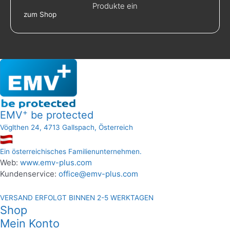
Produkte ein
zum Shop
+
EMV
be protected
Vöglthen 24, 4713 Gallspach, Österreich
Ein österreichisches Familienunternehmen.
Web:
www.emv-plus.com
Kundenservice:
office@emv-plus.com
VERSAND ERFOLGT BINNEN 2-5 WERKTAGEN
Shop
Mein Konto