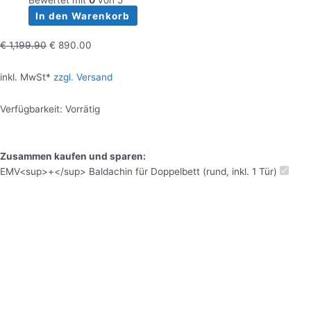
Bewertet mit
0
von 5
In den Warenkorb
€
1,199.90
€
890.00
inkl. MwSt*
zzgl. Versand
Verfügbarkeit:
Vorrätig
Zusammen kaufen und sparen:
EMV<sup>+</sup> Baldachin für Doppelbett (rund, inkl. 1 Tür)