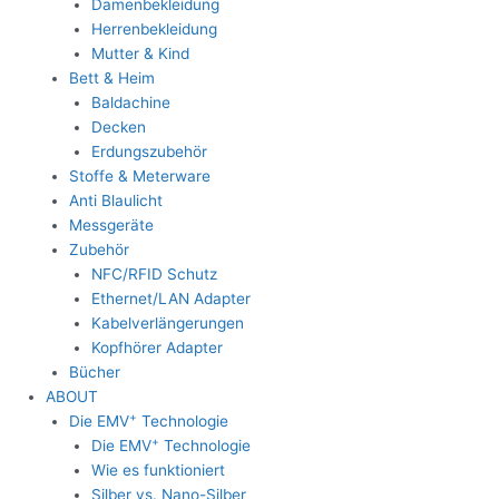
Damenbekleidung
Herrenbekleidung
Mutter & Kind
Bett & Heim
Baldachine
Decken
Erdungszubehör
Stoffe & Meterware
Anti Blaulicht
Messgeräte
Zubehör
NFC/RFID Schutz
Ethernet/LAN Adapter
Kabelverlängerungen
Kopfhörer Adapter
Bücher
ABOUT
+
Die EMV
Technologie
+
Die EMV
Technologie
Wie es funktioniert
Silber vs. Nano-Silber