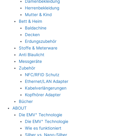
Damenbekleidung
Herrenbekleidung
Mutter & Kind
Bett & Heim
Baldachine
Decken
Erdungszubehör
Stoffe & Meterware
Anti Blaulicht
Messgeräte
Zubehör
NFC/RFID Schutz
Ethernet/LAN Adapter
Kabelverlängerungen
Kopfhörer Adapter
Bücher
ABOUT
+
Die EMV
Technologie
+
Die EMV
Technologie
Wie es funktioniert
Silber vs. Nano-Silber